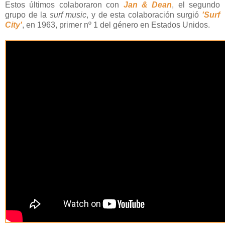
Estos últimos colaboraron con
Jan & Dean
, el segundo
grupo de la
surf music
, y de esta colaboración surgió
'Surf
City'
, en 1963, primer nº 1 del género en Estados Unidos.