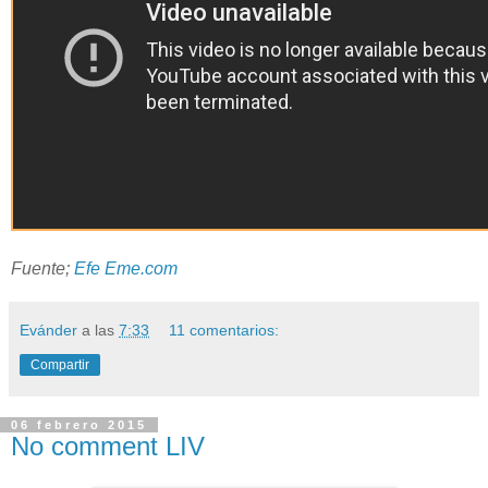
Fuente;
Efe Eme.com
Evánder
a las
7:33
11 comentarios:
Compartir
06 febrero 2015
No comment LIV