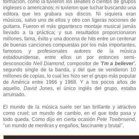
formación, como la tuvieron los
Beatles
o cientos de grupos
ingleses o americanos; ni tuvieron que luchar buscando una
editora que les grabara sus discos. Ni siquiera eran
músicos, salvo uno de ellos y otro con ligeras nociones de
guitarra. Fueron el más gigantesco montaje musical jamás
llevado a la práctica; y sus resultados proporcionaron
millones, fama, éxito y una docena de hits entre un centenar
de buenas canciones compuestas por los más importantes,
famosos y profesionales autores de la música
estadounidense, entre ellos un por entonces semi-
desconocido
Neil Diamond
, compositor de
'I'm a believer'
,
segundo single de la banda, y del que se vendieron 10
millones de copias, lo cual les hizo ser el grupo más popular
de América entre 1966 y 1968. Y a los pocos años de
aquello,
David Jones
, el único inglés del grupo, estaba
arruinado.
El mundo de la música suele ser tan brillante y atractivo
como cruel; un mundo de cambio, en el que todo pasa y
todo queda. Como dijo en cierta ocasión
Pete Towbnsend
,
"un mundo de mentiras y engaños, fascinante y brutal".