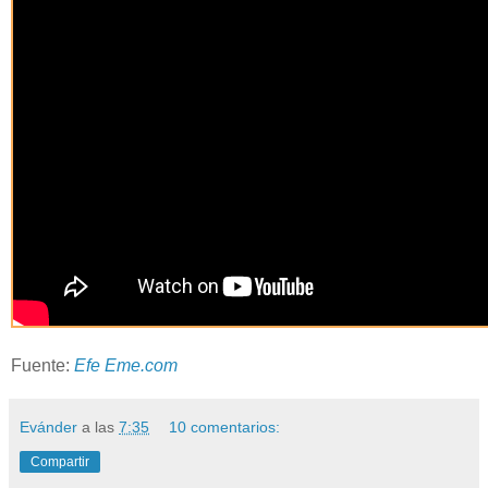
Fuente:
Efe Eme.com
Evánder
a las
7:35
10 comentarios:
Compartir