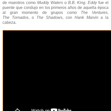
de maestros como
Muddy Waters
o
B.B. King
.
Eddy
fue el
puente que condujo en los primeros años de aquella época
al gran momento de grupos como
The
Ventures
,
The
Tornados
, o
The Shadows
, con
Hank Marvin
a la
cabeza.