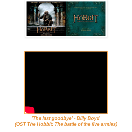
'The last goodbye' - Billy Boyd
(OST The Hobbit: The battle of the five armies)