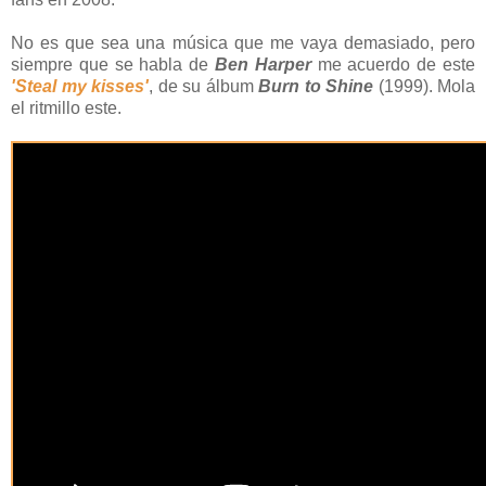
No es que sea una música que me vaya demasiado, pero
siempre que se habla de
Ben Harper
me acuerdo de este
'Steal my kisses'
, de su álbum
Burn to Shine
(1999). Mola
el ritmillo este.