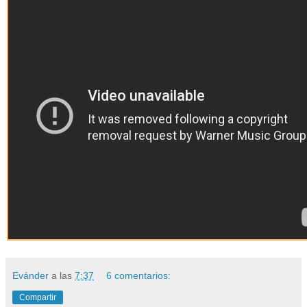
Evánder
a las
7:37
6 comentarios:
Compartir