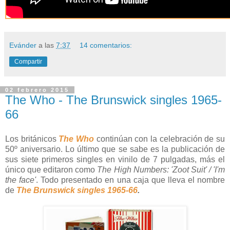
Evánder
a las
7:37
14 comentarios:
Compartir
02 febrero 2015
The Who - The Brunswick singles 1965-
66
Los británicos
The Who
continúan con la celebración de su
50º aniversario. Lo último que se sabe es la publicación de
sus siete primeros singles en vinilo de 7 pulgadas, más el
único que editaron como
The High Numbers:
'Zoot Suit' / 'I'm
the face'
. Todo presentado en una caja que lleva el nombre
de
The Brunswick singles 1965-66
.