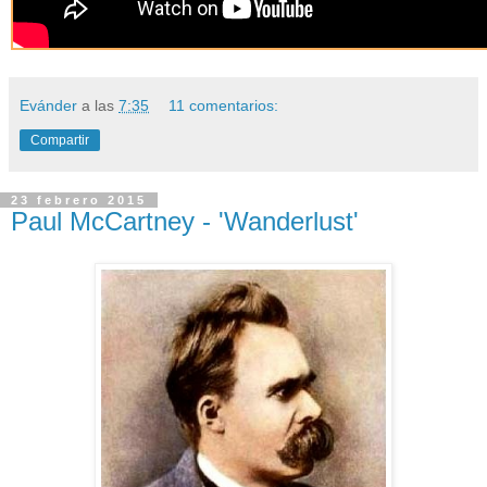
Evánder
a las
7:35
11 comentarios:
Compartir
23 febrero 2015
Paul McCartney - 'Wanderlust'