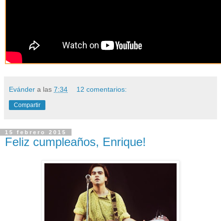
Evánder
a las
7:34
12 comentarios:
Compartir
15 febrero 2015
Feliz cumpleaños, Enrique!