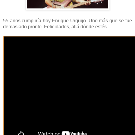
55 años cumpliría hoy Enrique Urquijo. Uno más que se fue
demasiado pronto. Felicidades, allá dónde estés.