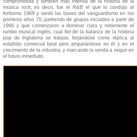
comprometida y también más intensa de la historia de la
música rock; es decir, fue el
R&B
el que lo condujo al
fortísimo 1969 y sentó las bases del vanguardismo en los
primeros años 70, partiendo de grupos iniciados a partir de
1966 y que comenzaron a dominar clara y netamente el
rumbo musical inglés, cual fiel de la balanza de la historia
pop de Inglaterra se tratase, forjándose como réplica al
estallido comercial beat pero amparándose en él y en el
crecimiento de la industria, y marcando la senda a seguir en
el futuro inmediato.