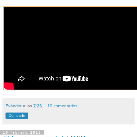
Evánder
a las
7:36
10 comentarios:
Compartir
18 febrero 2015